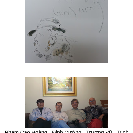
Phạm Cao Hoàng - Đinh Cường - Trương Vũ - Trịnh